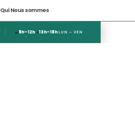
Qui Nous sommes
8h–12h
·
13h–18h
·
🌅
☀️
LUN – VEN