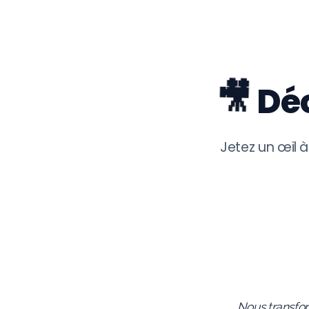
🎥
Dé
Jetez un œil 
Nous transform