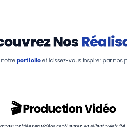
couvrez Nos
Réalis
à notre
portfolio
et laissez-vous inspirer par nos p
🎬
Production Vidéo
ons vos idées en vidéos captivantes, en alliant créativité, 