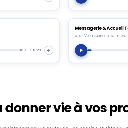
Messagerie & Accueil 
0:30
•
Voix répondeur sur-mesu
0:00 / 0:29
à donner vie à vos pro