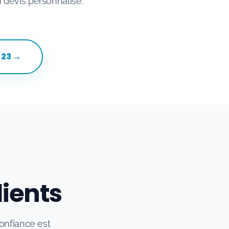
 devis personnalisé.
→
 23
lients
confiance est