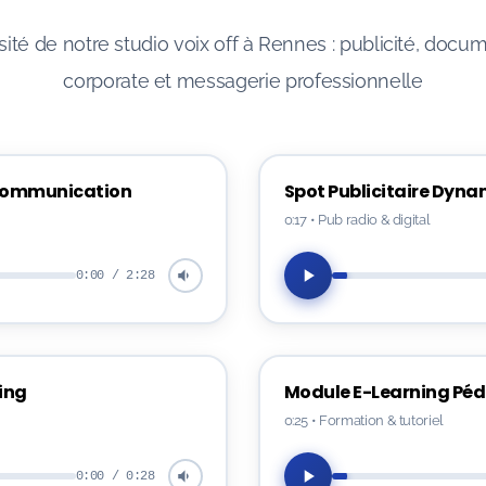
ité de notre studio voix off à Rennes : publicité, docum
corporate et messagerie professionnelle
 Communication
Spot Publicitaire Dyn
0:17
•
Pub radio & digital
0:00 / 2:28
ing
Module E-Learning Pé
0:25
•
Formation & tutoriel
0:00 / 0:28