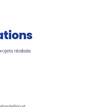
ations
rojets réalisés
storytelling et