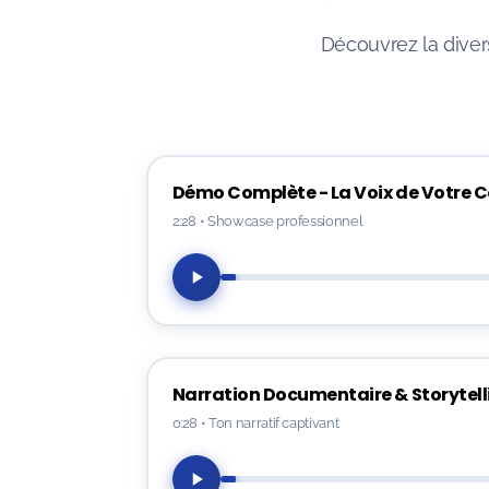
Découvrez la divers
Démo Complète - La Voix de Votre
2:28
•
Showcase professionnel
Narration Documentaire & Storytell
0:28
•
Ton narratif captivant