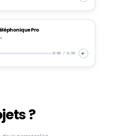
Téléphonique Pro
re
0:00 / 0:30
jets ?