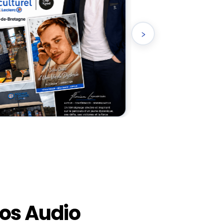
›
mos Audio