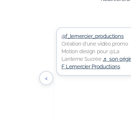
productions
F
@f_lemercier_productions
uctions, c'est
Création d'une vidéo promo
 ✅ 10 ans
Motion design pour @La
io & voix-off. ✅
Lanterne Sucrée
♬ son origin
ative qui va à
F Lemercier Productions
Une sécurité totale
‹
llions d'€, rien que
Rennes, mais prêt à
otre image partout
ennes
♬ son
emercier