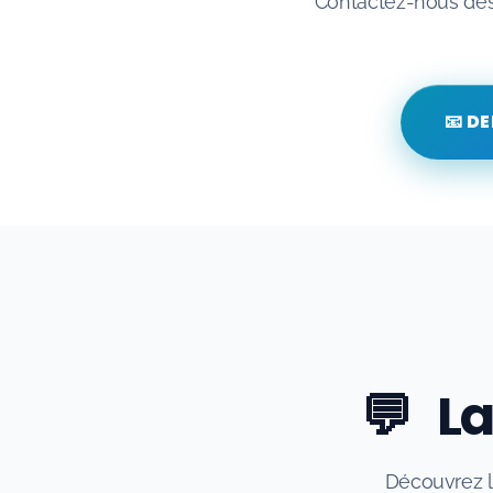
Contactez-nous dès 
📧 D
💬
La
Découvrez le