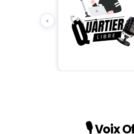
‹
🎙️
Voix O