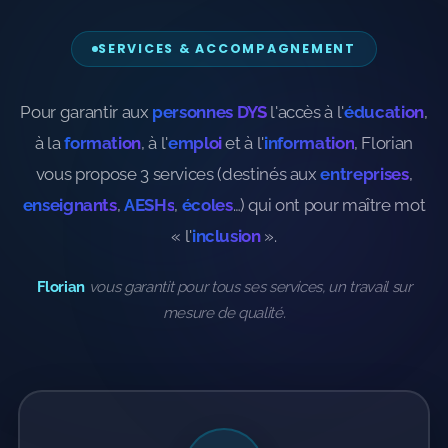
Vilaine - Créez, Enregistrez et Diffusez Votre
SERVICES & ACCOMPAGNEMENT
Podcast
Pour garantir aux
personnes DYS
l'accès à l'
éducation
,
💼 Autres services Dys
à la
formation
, à l'
emploi
et à l'
information
, Florian
Sensibilisation et Conférences sur les troubles DYS
vous propose 3 services (destinés aux
entreprises
,
enseignants
,
AESHs
,
écoles
…) qui ont pour maître mot
Formations aux troubles DYS
« l'
inclusion
».
Consulting Accessibilité - Spécialité "Troubles DYS"
Florian
vous garantit pour tous ses services, un travail
sur
🎨 Graphisme
mesure
de
qualité
.
🎙️ Prod Voix Off
🖥️ Numérisation de VHS