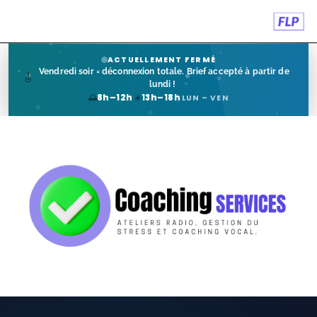
ACTUELLEMENT FERMÉ
🎵
Vendredi soir = déconnexion totale. Brief accepté à p
·
·
🌅
☀️
8h–12h
13h–18h
LUN – VEN
🎬​Production Vidéo
📡 Captation Vidéo et Streaming en Direct
💬 Coaching et Formations
Formation pour Entreprises et Associations
Ateliers Écoles
Médias Training
Atelier Podcast Professionnel en Bretagne et Ille-et-